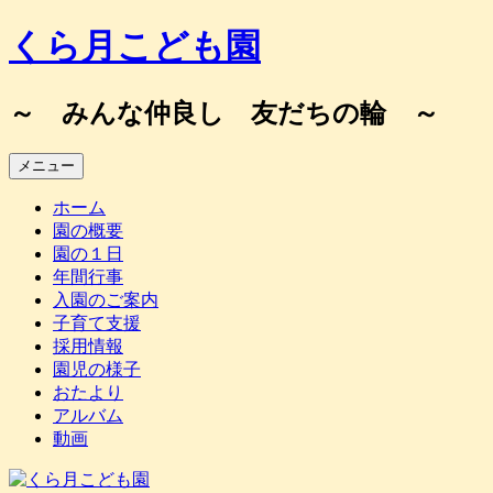
コ
くら月こども園
ン
テ
ン
～ みんな仲良し 友だちの輪 ～
ツ
へ
メニュー
ス
キ
ホーム
ッ
園の概要
プ
園の１日
年間行事
入園のご案内
子育て支援
採用情報
園児の様子
おたより
アルバム
動画