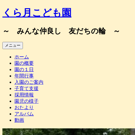
コ
くら月こども園
ン
テ
ン
～ みんな仲良し 友だちの輪 ～
ツ
へ
メニュー
ス
キ
ホーム
ッ
園の概要
プ
園の１日
年間行事
入園のご案内
子育て支援
採用情報
園児の様子
おたより
アルバム
動画